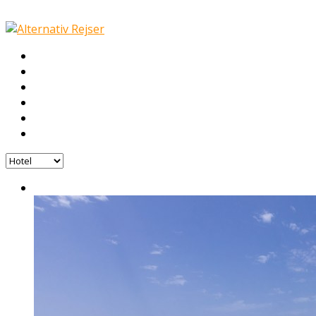
Hotel
Galleri
Nyheder
Fly
COVID-19
Kontakt