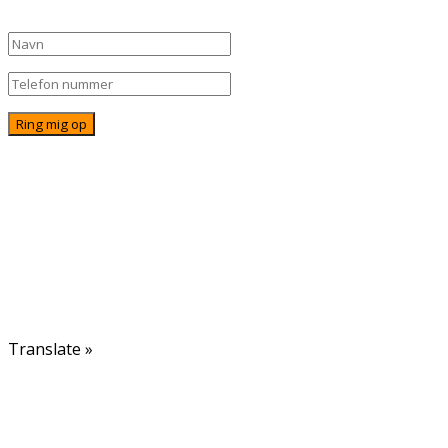
© Alternativ Rejser • info@alternativ-rejser.dk • Tlf:
71 72 87 06 • Åbent alle dage fra 16.30 til 22.00
FAQ
Betingelser
Om os
Kontakt
Translate »