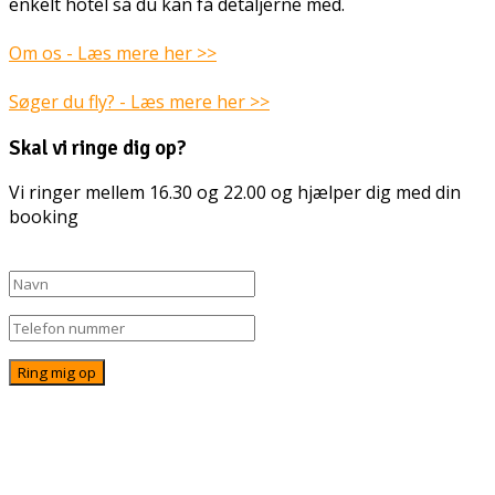
enkelt hotel så du kan få detaljerne med.
Om os - Læs mere her >>
Søger du fly? - Læs mere her >>
Skal vi ringe dig op?
Vi ringer mellem 16.30 og 22.00 og hjælper dig med din
booking
© Alternativ Rejser • info@alternativ-rejser.dk • Tlf:
71 72 87 06 • Åbent alle dage fra 16.30 til 22.00
FAQ