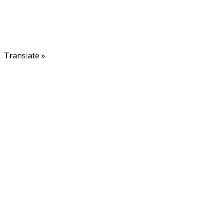
Betingelser
Om os
Kontakt
Translate »