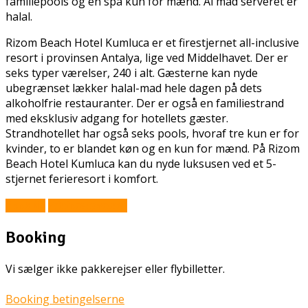
familiepools og en spa kun for mænd. Al mad serveret er
halal.
Rizom Beach Hotel Kumluca er et firestjernet all-inclusive
resort i provinsen Antalya, lige ved Middelhavet. Der er
seks typer værelser, 240 i alt. Gæsterne kan nyde
ubegrænset lækker halal-mad hele dagen på dets
alkoholfrie restauranter. Der er også en familiestrand
med eksklusiv adgang for hotellets gæster.
Strandhotellet har også seks pools, hvoraf tre kun er for
kvinder, to er blandet køn og en kun for mænd. På Rizom
Beach Hotel Kumluca kan du nyde luksusen ved et 5-
stjernet ferieresort i komfort.
Book Nu
Prisforespørgsel
Booking
Vi sælger ikke pakkerejser eller flybilletter.
Booking betingelserne