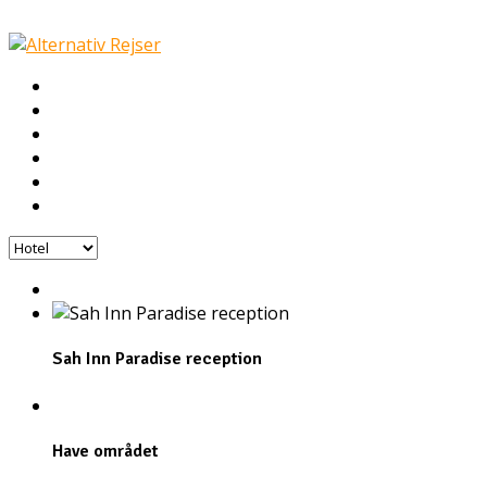
Hotel
Galleri
Nyheder
Fly
COVID-19
Kontakt
Sah Inn Paradise reception
Have området