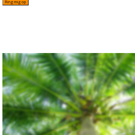
© Alternativ Rejser • info@alternativ-rejser.dk • Tlf: 71 7
FAQ
Betingelser
Om os
Kontakt