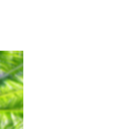
2 87 06 • Åbent alle dage fra 16.30 til 22.00