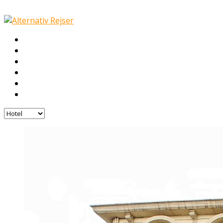
Hotel
Galleri
Nyheder
Fly
COVID-19
Kontakt