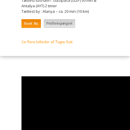
Tættest lufthavn : Gazipasa (GZP) 50 min &
Antalya (AYT) 2 timer
Tættest by : Alanya – ca. 20 min (10 km)
Book Nu
Prisforespørgsel
Se flere billeder af
Tugra Suit
Video Præsentation