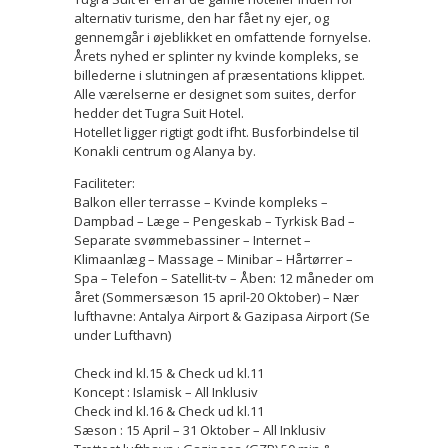
alternativ turisme, den har fået ny ejer, og
gennemgår i øjeblikket en omfattende fornyelse.
Årets nyhed er splinter ny kvinde kompleks, se
billederne i slutningen af præsentations klippet.
Alle værelserne er designet som suites, derfor
hedder det Tugra Suit Hotel.
Hotellet ligger rigtigt godt ifht. Busforbindelse til
Konakli centrum og Alanya by.
Faciliteter:
Balkon eller terrasse – Kvinde kompleks –
Dampbad – Læge – Pengeskab – Tyrkisk Bad –
Separate svømmebassiner – Internet –
Klimaanlæg – Massage – Minibar – Hårtørrer –
Spa – Telefon – Satellit-tv – Åben: 12 måneder om
året (Sommersæson 15 april-20 Oktober) – Nær
lufthavne: Antalya Airport & Gazipasa Airport (Se
under Lufthavn)
Check ind kl.15 & Check ud kl.11
Koncept : Islamisk – All Inklusiv
Check ind kl.16 & Check ud kl.11
Sæson : 15 April – 31 Oktober – All Inklusiv