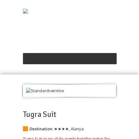
Standardværelse
Tugra Suit
Destination:
★★★★
,
Alanya
Tugra Suit er en af de gamle hoteller inden for