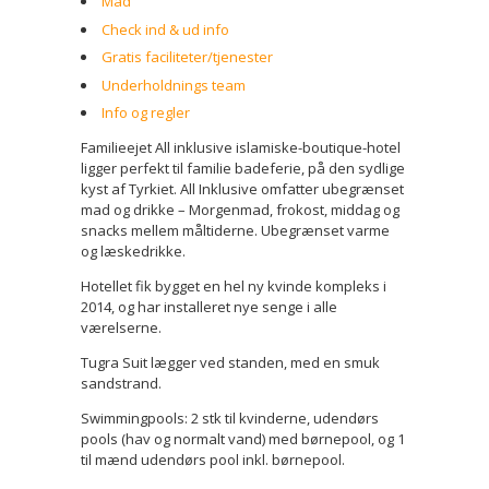
Mad
Check ind & ud info
Gratis faciliteter/tjenester
Underholdnings team
Info og regler
Familieejet All inklusive islamiske-boutique-hotel
ligger perfekt til familie badeferie, på den sydlige
kyst af Tyrkiet. All Inklusive omfatter ubegrænset
mad og drikke – Morgenmad, frokost, middag og
snacks mellem måltiderne. Ubegrænset varme
og læskedrikke.
Hotellet fik bygget en hel ny kvinde kompleks i
2014, og har installeret nye senge i alle
værelserne.
Tugra Suit lægger ved standen, med en smuk
sandstrand.
Swimmingpools: 2 stk til kvinderne, udendørs
pools (hav og normalt vand) med børnepool, og 1
til mænd udendørs pool inkl. børnepool.